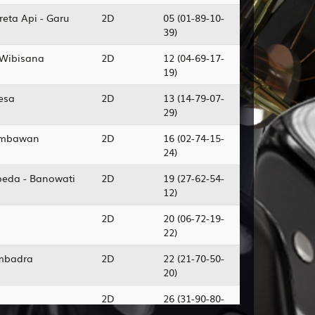
eta Api - Garu
2D
05 (01-89-10-
39)
 Wibisana
2D
12 (04-69-17-
19)
kesa
2D
13 (14-79-07-
29)
Jembawan
2D
16 (02-74-15-
24)
epeda - Banowati
2D
19 (27-62-54-
12)
2D
20 (06-72-19-
22)
embadra
2D
22 (21-70-50-
20)
2D
26 (31-90-80-
40)