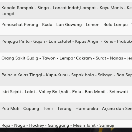
Kepala Rampok - Singa - Loncat Indah,Lompat - Kayu Manis - Ker
Langit
Penasehat Perang - Kuda - Lari Gawang - Lemon - Bola Lampu -
Penjaga Pintu - Gajah - Lari Estafet - Kipas Angin - Keris - Prabu
Orang Sakit Gudig - Tawon - Lempar Cakram - Surat - Nanas - 
Pelacur Kelas Tinggi - Kupu-Kupu - Sepak bola - Srikaya - Ban S
Istri Sejati - Lalat - Volley Ball,Voli - Palu - Ban Mobil - Setiawati
Peti Mati - Capung - Tenis - Terong - Harmonika - Arjuna dan S
Raja - Naga - Hockey - Ganggang - Mesin Jahit - Samiaji