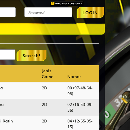
LOGIN
Jenis
Jenis
Game
Game
Nomor
Nomor
na
2D
00 (97-48-64-
98)
ma
2D
02 (16-53-09-
35)
i Ratih
2D
04 (12-65-05-
15)