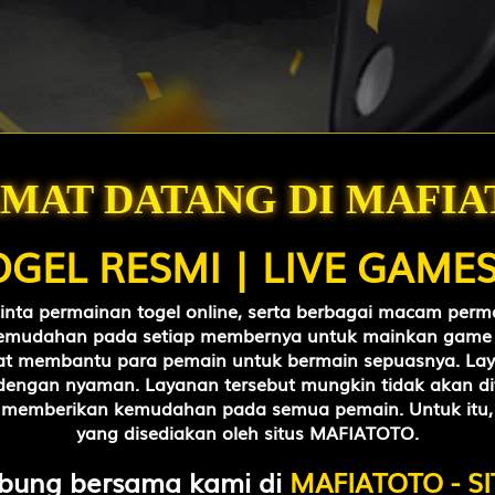
Wanita Cantik - Kura-Kura - Bola Sodok - Sabun Bubuk - Otak - 
Ahli Nujum - Ular - Yudo - Kamar Mandi - Tali - Abiyasa
Orang Buta - Rusa - Silat - Jamu - Paru-Paru - Destarata
MAT DATANG DI MAFI
Pendeta Wanita - Musang - Balap Sepeda - Manggis - Rumah O
GEL RESMI | LIVE GAME
Orang Bongkok - Ikan Gabus - Balap Mobil - Anggur - B.H,BH,Bra 
nta permainan togel online, serta berbagai macam perm
emudahan pada setiap membernya untuk mainkan game o
Penolong - Gelatik - Golf - Tang - Peci - Widura
at membantu para pemain untuk bermain sepuasnya. Laya
dengan nyaman. Layanan tersebut mungkin tidak akan d
 memberikan kemudahan pada semua pemain. Untuk itu, in
Putri Raja - Cendrawasih - Balap Sepeda Motor - Engsel - Drum - 
yang disediakan oleh situs MAFIATOTO.
abung bersama kami di
MAFIATOTO - S
Kekasih - Kalajengking - Balap Kuda - Topi - Bemo - Narasuma