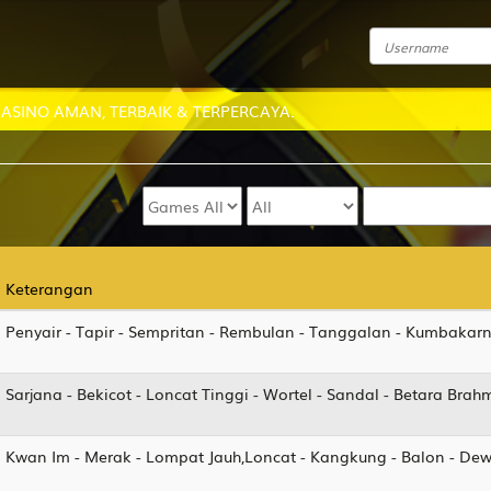
AMAN, TERBAIK & TERPERCAYA.
Keterangan
Keterangan
Penyair - Tapir - Sempritan - Rembulan - Tanggalan - Kumbakar
Sarjana - Bekicot - Loncat Tinggi - Wortel - Sandal - Betara Brah
Kwan Im - Merak - Lompat Jauh,Loncat - Kangkung - Balon - Dew