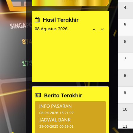
Daftar
4
Hasil Terakhir
5
08 Agustus 2026
CALIFORNIA
1
4
1
7
6
CAMBODIA
4
3
7
2
7
NEWYORKMID
0
5
8
8
NEWYORKEVE
6
1
4
8
8
9
Berita Terakhir
INFO PASARAN
10
08-04-2026 15:21:02
JADWAL BANK
11
29-05-2025 00:39:01